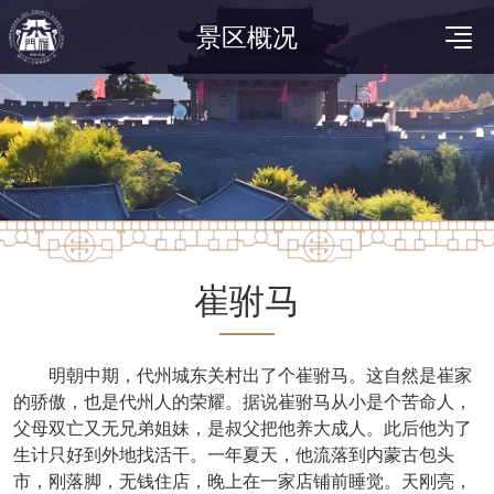
景区概况
崔驸马
明朝中期，代州城东关村出了个崔驸马。这自然是崔家
的骄傲，也是代州人的荣耀。据说崔驸马从小是个苦命人，
父母双亡又无兄弟姐妹，是叔父把他养大成人。此后他为了
生计只好到外地找活干。一年夏天，他流落到内蒙古包头
市，刚落脚，无钱住店，晚上在一家店铺前睡觉。天刚亮，