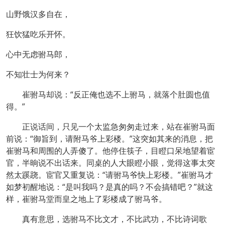
山野饿汉多自在，
狂饮猛吃乐开怀。
心中无虑驸马郎，
不知壮士为何来？
崔驸马却说：“反正俺也选不上驸马，就落个肚圆也值
得。”
正说话间，只见一个太监急匆匆走过来，站在崔驸马面
前说：“御旨到，请附马爷上彩楼。”这突如其来的消息，把
崔驸马和周围的人弄傻了。他停住筷子，目瞪口呆地望着宦
官，半晌说不出话来。同桌的人大眼瞪小眼，觉得这事太突
然太蹊跷。宦官又重复说：“请驸马爷快上彩楼。”崔驸马才
如梦初醒地说：“是叫我吗？是真的吗？不会搞错吧？”就这
样，崔驸马堂而皇之地上了彩楼成了驸马爷。
真有意思，选驸马不比文才，不比武功，不比诗词歌