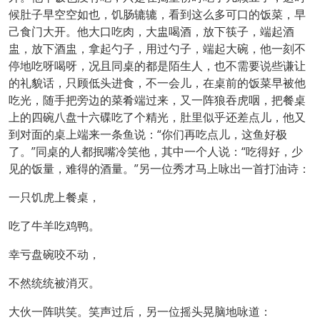
候肚子早空空如也，饥肠辘辘，看到这么多可口的饭菜，早
己食门大开。他大口吃肉，大盅喝酒，放下筷子，端起酒
盅，放下酒盅，拿起勺子，用过勺子，端起大碗，他一刻不
停地吃呀喝呀，况且同桌的都是陌生人，也不需要说些谦让
的礼貌话，只顾低头进食，不一会儿，在桌前的饭菜早被他
吃光，随手把旁边的菜肴端过来，又一阵狼吞虎咽，把餐桌
上的四碗八盘十六碟吃了个精光，肚里似乎还差点儿，他又
到对面的桌上端来一条鱼说：“你们再吃点儿，这鱼好极
了。”同桌的人都抿嘴冷笑他，其中一个人说：“吃得好，少
见的饭量，难得的酒量。”另一位秀才马上咏出一首打油诗：
一只饥虎上餐桌，
吃了牛羊吃鸡鸭。
幸亏盘碗咬不动，
不然统统被消灭。
大伙一阵哄笑。笑声过后，另一位摇头晃脑地咏道：