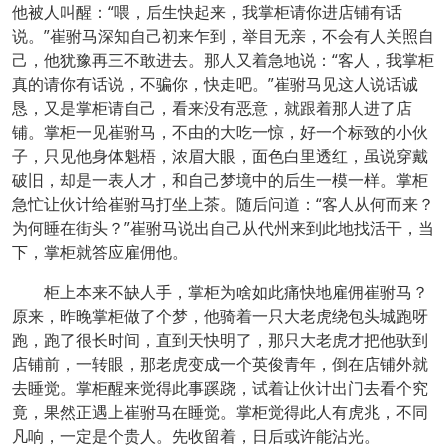
他被人叫醒：“喂，后生快起来，我掌柜请你进店铺有话
说。”崔驸马深知自己初来乍到，举目无亲，不会有人关照自
己，他犹豫再三不敢进去。那人又着急地说：“客人，我掌柜
真的请你有话说，不骗你，快走吧。”崔驸马见这人说话诚
恳，又是掌柜请自己，看来没有恶意，就跟着那人进了店
铺。掌柜一见崔驸马，不由的大吃一惊，好一个标致的小伙
子，只见他身体魁梧，浓眉大眼，面色白里透红，虽说穿戴
破旧，却是一表人才，和自己梦境中的后生一模一样。掌柜
急忙让伙计给崔驸马打坐上茶。随后问道：“客人从何而来？
为何睡在街头？”崔驸马说出自己从代州来到此地找活干，当
下，掌柜就答应雇佣他。
柜上本来不缺人手，掌柜为啥如此痛快地雇佣崔驸马？
原来，昨晚掌柜做了个梦，他骑着一只大老虎绕包头城跑呀
跑，跑了很长时间，直到天快明了，那只大老虎才把他驮到
店铺前，一转眼，那老虎变成一个英俊青年，倒在店铺外就
去睡觉。掌柜醒来觉得此事蹊跷，试着让伙计出门去看个究
竟，果然正遇上崔驸马在睡觉。掌柜觉得此人有虎兆，不同
凡响，一定是个贵人。先收留着，日后或许能沾光。