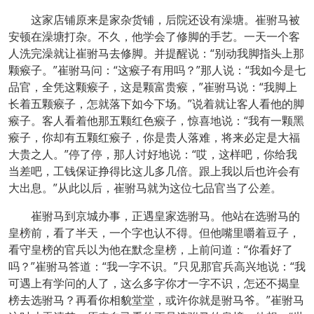
这家店铺原来是家杂货铺，后院还设有澡塘。崔驸马被
安顿在澡塘打杂。不久，他学会了修脚的手艺。一天一个客
人洗完澡就让崔驸马去修脚。并提醒说：“别动我脚指头上那
颗瘊子。”崔驸马问：“这瘊子有用吗？”那人说：“我如今是七
品官，全凭这颗瘊子，这是颗富贵瘊，”崔驸马说：“我脚上
长着五颗瘊子，怎就落下如今下场。”说着就让客人看他的脚
瘊子。客人看着他那五颗红色瘊子，惊喜地说：“我有一颗黑
瘊子，你却有五颗红瘊子，你是贵人落难，将来必定是大福
大贵之人。”停了停，那人讨好地说：“哎，这样吧，你给我
当差吧，工钱保证挣得比这儿多几倍。跟上我以后也许会有
大出息。”从此以后，崔驸马就为这位七品官当了公差。
崔驸马到京城办事，正遇皇家选驸马。他站在选驸马的
皇榜前，看了半天，一个字也认不得。但他嘴里嚼着豆子，
看守皇榜的官兵以为他在默念皇榜，上前问道：“你看好了
吗？”崔驸马答道：“我一字不识。”只见那官兵高兴地说：“我
可遇上有学问的人了，这么多字你才一字不识，怎还不揭皇
榜去选驸马？再看你相貌堂堂，或许你就是驸马爷。”崔驸马