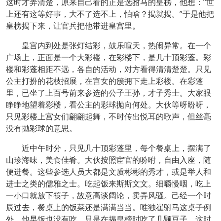
这时才弄清楚，原来自己看的正是选驸马的皇榜，他想：“世
上还有这等好事，大不了选不上，怕啥？揭就揭。”于是他把
皇榜揭下来，让官兵把他带进皇宫里。
皇宫内到处是张灯结彩，鼓乐喧天，热闹异常。在一个
广场上，正面是一个大彩楼，在彩楼下，是几十顶彩蓬。彩
楼和彩蓬相距不远，各自的活动，对方看得清清楚楚。只见
公主打扮的花枝招展，在宫女的簇拥下走上彩楼。在彩蓬
里，已坐了上百号前来参选的公子王孙，才子秀士。大家眼
睁睁地望着彩楼，看公主的彩球抛向何处。大伙等呀盼呀，
只见彩楼上宫女们翩翩起舞，不时传出悦耳的歌声，但丝毫
没有抛彩球的意思。
近中午时分，只见几十顶彩蓬里，每个餐桌上，摆满了
山珍海味，美食佳肴。大伙按照宦官的吩咐，自由入座，随
便进餐。这些参选人员大都是文质彬彬的秀才，或是举人和
进士之类的儒雅之士。吃起饭来斯斯文文。细嚼慢咽，吃上
一小口就放下筷子，故意高谈阔论，卖弄风骚。己经一个时
辰过去，餐桌上的饭菜还是满满当当。唯独崔驸马这桌子例
外。他早饭也没有吃，只是在揭皇榜时吃了几颗豆子，这时