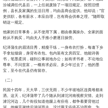
汾城调任代县后，一上任就废除了一项旧规定。按照旧惯
例，县长及家属的生活日用，均由县商会提供。他却说：“官
吏供职，各有薪水，本应自理，岂有商会供奉之理。”随即取
销这一规定。
他家的日常事务，从不使用下属，都由眷属操办。全家的面
粉从不购买，均由夫人手推小磨逐日操劳。
纪泽蒲生的眉清目秀，精瘦干练，一身布衣打扮，每逢下乡
手拿短烟袋，身背布衣包。包内装有文房四宝。他能诗善
书，笔墨柔润，碰到公事就地办公；如有求书者，不论地位
尊卑、不问贫富，一概有求必应。多少年过去了，他的墨
宝，至今在代县仍有留存。
（二）
民国十四年，天大旱，三伏无雨，不少半坡地区连粪堆都未
洒。这天，纪泽蒲带了几个随从到滹沱河南视察灾情。走到
滹沱河边，几个衙役知道他腿上有疥疮，都争着要背他过
河，他婉言谢绝后淌河而去。没过两天疥疮不治而愈。为