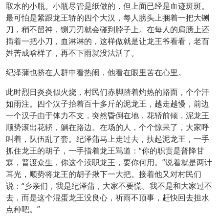
取水的小瓶。小瓶尽管是纸做的，但上面已经是血迹斑斑。
最可怕是紧跟龙王轿的四个大汉，每人膀头上捆着一把大铡
刀，稍不留神，铡刀刃就会碰到脖子上。在每人的肩膀上还
插着一把小刀，血淋淋的，这样做就是让龙王爷看看，老百
姓苦成啥样了，再不下雨就没法活了。
纪泽蒲也挤在人群中看热闹，他看在眼里苦在心里。
此时烈日炎炎似火烧，村民们赤脚踏着灼热的路面，个个汗
如雨注。四个汉子抬着百十多斤的泥龙王，越走越慢，前边
一个汉子由于体力不支，突然昏倒在地，花轿前倾，泥龙王
顺势滚出花轿，躺在路边。在场的人，个个惊呆了，大家呼
叫着，队伍乱了套。纪泽蒲马上走过去，扶起泥龙王，一手
抓住龙王的胡子，一手指着龙王骂道：“你的职责是普降甘
霖，普渡众生，你这个渎职龙王，要你何用。”说着就是两计
耳光，顺势将龙王的胡子揪下一大把。接着他又对村民们
说：“乡亲们，我是纪泽蒲，大家不要慌。我不是和大家过不
去，而是这个混蛋龙王没良心，祈雨不顶事，赶快回去担水
点种吧。”