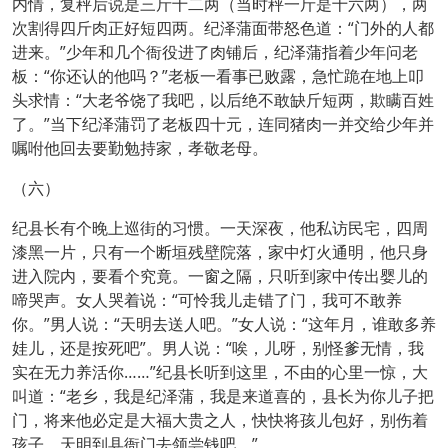
内情，复秤后说是三斤十二两（当时秤一斤是十六两），两
次割得四斤肉正好短四两。纪泽蒲面带怒色道：“门外的人都
进来。”少年和几个衙役进了肉铺后，纪泽蒲指着少年问老
板：“你还认的他吗？”老板一看事已败露，急忙跪在地上叩
头求情：“大老爷饶了我吧，以后绝不敢缺斤短两，欺瞒百姓
了。”当下纪泽蒲罚了老板四十元，连同猪肉一并交给少年并
嘱咐他回去要勤勉持家，孝敬老母。
（六）
纪县长有个晚上巡街的习惯。一天深夜，他私访民宅，四周
漆黑一片，只有一个断垣残壁院落，家中灯火通明，他只身
进入院内，要看个究竟。一窗之隔，只听到家中传出婴儿的
啼哭声。女人哭着说：“可怜我儿走错了门，我可不敢养
你。”男人说：“天明去送人吧。”女人说：“这年月，谁敢多养
娃儿，还是按死吧”。男人说：“唉，儿呀，别怪爹无情，我
实在无力养活你……”纪县长听到这里，不由的心里一惊，大
叫道：“老乡，我是纪泽蒲，我是来道喜的，县长为你儿子把
门，将来他必定是大福大贵之人，快快将孩儿包好，别伤着
孩子，天明到县衙门去领尝钱吧。”