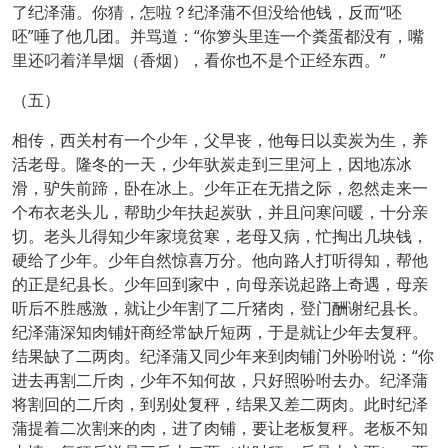
了纪泽蒲。你猜，怎啦？纪泽蒲不但没给他钱，反而“呸
呸”唾了他几团。并骂道：“你箩头里连一个粪蛋都没有，嘴
里还叼着洋旱烟（香烟），看你也不是个正经东西。”
（五）
相传，西关村有一个少年，父早丧，他每日以卖炭为生，养
活老母。隆冬的一天，少年驮炭走到三里河上，因地冻冰
滑，驴失前蹄，卧在冰上。少年正在无措之际，忽然走来一
个布衣老头儿，帮助少年扶起炭驮，并且问寒问暖，十分亲
切。老头儿得知少年家境贫寒，老母又病，忙掏出几块钱，
硬给了少年。少年自然惊喜万分。他向路人打听得知，帮他
的正是纪县长。少年回到家中，向母亲说起路上奇遇，母亲
听后不胜感激，就让少年割了二斤猪肉，登门酬谢纪县长。
纪泽蒲深知肉铺奸商经常缺斤短两，于是就让少年去复秤。
结果缺了二两肉。纪泽蒲又同少年来到肉铺门外吩咐说：“你
进去再割二斤肉，少年不知何故，只好照吩咐去办。纪泽蒲
将割回的二斤肉，到别处复秤，结果又差二两肉。此时纪泽
蒲提着二次割来的肉，进了肉铺，要让老板复秤。老板不知