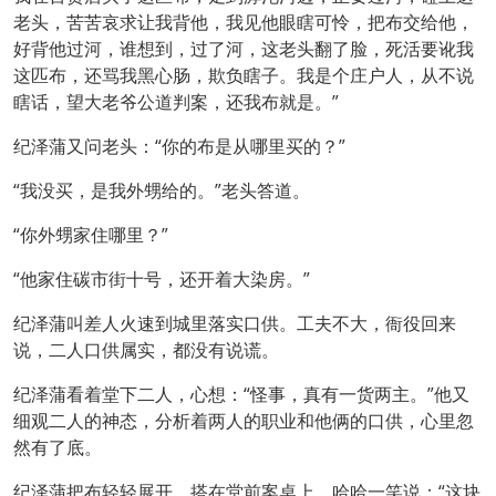
老头，苦苦哀求让我背他，我见他眼瞎可怜，把布交给他，
好背他过河，谁想到，过了河，这老头翻了脸，死活要讹我
这匹布，还骂我黑心肠，欺负瞎子。我是个庄户人，从不说
瞎话，望大老爷公道判案，还我布就是。”
纪泽蒲又问老头：“你的布是从哪里买的？”
“我没买，是我外甥给的。”老头答道。
“你外甥家住哪里？”
“他家住碳市街十号，还开着大染房。”
纪泽蒲叫差人火速到城里落实口供。工夫不大，衙役回来
说，二人口供属实，都没有说谎。
纪泽蒲看着堂下二人，心想：“怪事，真有一货两主。”他又
细观二人的神态，分析着两人的职业和他俩的口供，心里忽
然有了底。
纪泽蒲把布轻轻展开，搭在堂前案桌上，哈哈一笑说：“这块