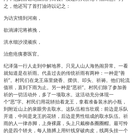
之，他还写了首打油诗以记之：
为访灾情到河南，
欲淌滹沱将裤挽，
洪水细沙浸顽疾，
治愈疮痍赛医官。
纪泽蒲一行人走到中解地界。只见人山人海热闹异常。一看
就知道是在祈雨。代县过去的传统祈雨有两种：一种是“善
祈”。村民们在龙王庙里烧香、摆供、叩头、祈祷。他们轮流
值班，直到下雨为止。另一种是“恶祈”。村民们除了参加善
祈的一切活动外，多了一项取水。这活动充分体现一
个“恶”字。村民们用花轿抬着龙王，拿着准备装水的小瓶，
到附近山上的泉眼旁去取水。这队伍相当壮观：前边是乐队
开道，中间是龙王的花轿，后边是男性组成的取水队伍。祈
雨的人一律赤脚，上身裸露，头上只戴柳条圈圈帽。最可怜
的是四个轿夫，每人胳膊上用针线穿破肉皮，线两头挂一个