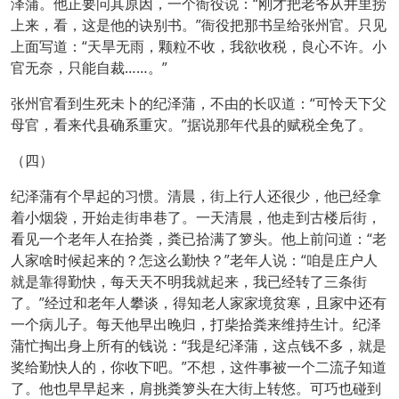
泽蒲。他正要问其原因，一个衙役说：“刚才把老爷从井里捞
上来，看，这是他的诀别书。”衙役把那书呈给张州官。只见
上面写道：“天旱无雨，颗粒不收，我欲收税，良心不许。小
官无奈，只能自裁……。”
张州官看到生死未卜的纪泽蒲，不由的长叹道：“可怜天下父
母官，看来代县确系重灾。”据说那年代县的赋税全免了。
（四）
纪泽蒲有个早起的习惯。清晨，街上行人还很少，他已经拿
着小烟袋，开始走街串巷了。一天清晨，他走到古楼后街，
看见一个老年人在拾粪，粪已拾满了箩头。他上前问道：“老
人家啥时候起来的？怎这么勤快？”老年人说：“咱是庄户人
就是靠得勤快，每天天不明我就起来，我已经转了三条街
了。”经过和老年人攀谈，得知老人家家境贫寒，且家中还有
一个病儿子。每天他早出晚归，打柴拾粪来维持生计。纪泽
蒲忙掏出身上所有的钱说：“我是纪泽蒲，这点钱不多，就是
奖给勤快人的，你收下吧。”不想，这件事被一个二流子知道
了。他也早早起来，肩挑粪箩头在大街上转悠。可巧也碰到