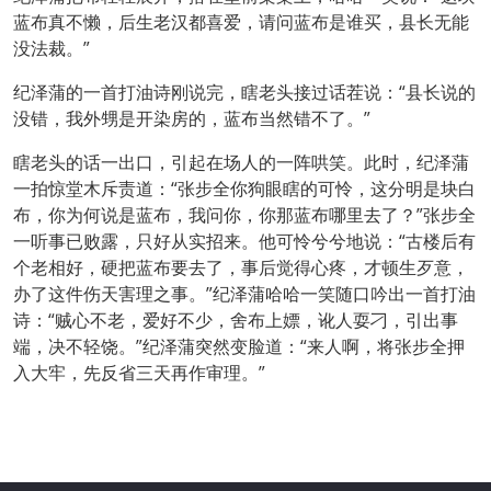
蓝布真不懒，后生老汉都喜爱，请问蓝布是谁买，县长无能
没法裁。”
纪泽蒲的一首打油诗刚说完，瞎老头接过话茬说：“县长说的
没错，我外甥是开染房的，蓝布当然错不了。”
瞎老头的话一出口，引起在场人的一阵哄笑。此时，纪泽蒲
一拍惊堂木斥责道：“张步全你狗眼瞎的可怜，这分明是块白
布，你为何说是蓝布，我问你，你那蓝布哪里去了？”张步全
一听事已败露，只好从实招来。他可怜兮兮地说：“古楼后有
个老相好，硬把蓝布要去了，事后觉得心疼，才顿生歹意，
办了这件伤天害理之事。”纪泽蒲哈哈一笑随口吟出一首打油
诗：“贼心不老，爱好不少，舍布上嫖，讹人耍刁，引出事
端，决不轻饶。”纪泽蒲突然变脸道：“来人啊，将张步全押
入大牢，先反省三天再作审理。”