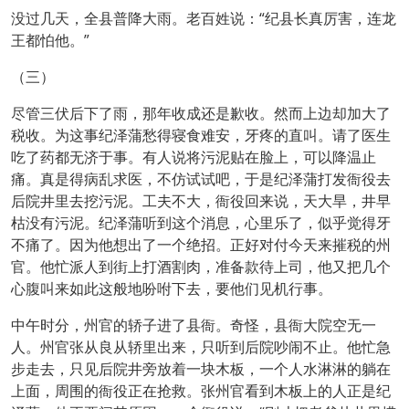
没过几天，全县普降大雨。老百姓说：“纪县长真厉害，连龙
王都怕他。”
（三）
尽管三伏后下了雨，那年收成还是歉收。然而上边却加大了
税收。为这事纪泽蒲愁得寝食难安，牙疼的直叫。请了医生
吃了药都无济于事。有人说将污泥贴在脸上，可以降温止
痛。真是得病乱求医，不仿试试吧，于是纪泽蒲打发衙役去
后院井里去挖污泥。工夫不大，衙役回来说，天大旱，井早
枯没有污泥。纪泽蒲听到这个消息，心里乐了，似乎觉得牙
不痛了。因为他想出了一个绝招。正好对付今天来摧税的州
官。他忙派人到街上打酒割肉，准备款待上司，他又把几个
心腹叫来如此这般地吩咐下去，要他们见机行事。
中午时分，州官的轿子进了县衙。奇怪，县衙大院空无一
人。州官张从良从轿里出来，只听到后院吵闹不止。他忙急
步走去，只见后院井旁放着一块木板，一个人水淋淋的躺在
上面，周围的衙役正在抢救。张州官看到木板上的人正是纪