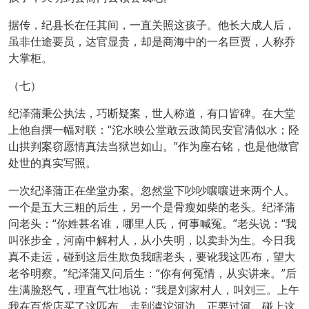
据传，纪县长在任其间，一直关照这孩子。他长大成人后，
虽非仕途要员，达官显贵，却是商海中的一名巨贾，人称乔
大掌柜。
（七）
纪泽蒲秉公执法，巧断疑案，世人称道，有口皆碑。在大堂
上他自撰一幅对联：“沱水映公堂敢云政简民安官清似水；陉
山拱判案窃愿情真法当狱岂如山。”作为座右铭，也是他做官
处世的真实写照。
一次纪泽蒲正在坐堂办案。忽然堂下吵吵嚷嚷进来两个人。
一个是五大三粗的后生，另一个是骨瘦如柴的老头。纪泽蒲
问老头：“你姓甚名谁，哪里人氏，何事喊冤。”老头说：“我
叫张步全，河南中解村人，从小失明，以卖卦为生。今日我
真不走运，碰到这后生欺负我瞎老头，要讹我这匹布，望大
老爷明察。”纪泽蒲又问后生：“你有何冤情，从实讲来。”后
生满脸怒气，理直气壮地说：“我是刘家村人，叫刘三。上午
我在百货店买了这匹布，走到滹沱河边，正要过河，碰上这