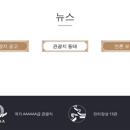
뉴스
광지 공고
관광지 동태
언론 
국가 AAAAAA급 관광지
만리장성 13관